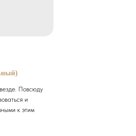
ьный)
везде. Повсюду
воваться и
шными к этим