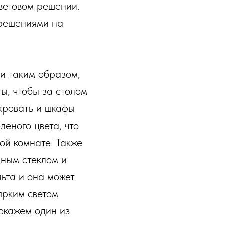
ветовом решении.
 решениями на
ли таким образом,
ы, чтобы за столом
 кровать и шкафы
леного цвета, что
ой комнате. Также
чным стеклом и
льта и она может
 ярким светом
покажем один из